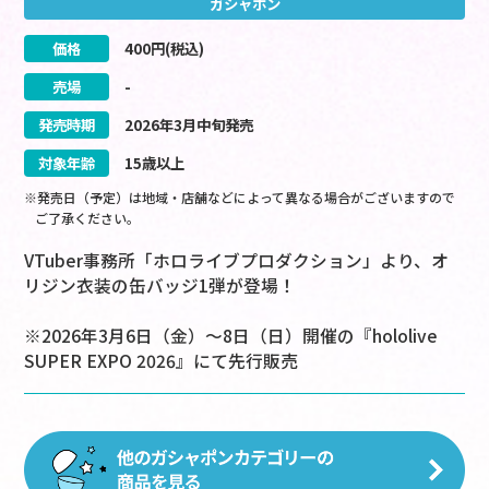
ガシャポン
価格
400
円(税込)
売場
-
発売時期
2026
年
3
月
中旬
発売
対象年齢
15歳以上
※発売日（予定）は地域・店舗などによって異なる場合がございますので
ご了承ください。
VTuber事務所「ホロライブプロダクション」より、オ
リジン衣装の缶バッジ1弾が登場！
※2026年3月6日（金）～8日（日）開催の『hololive
SUPER EXPO 2026』にて先行販売