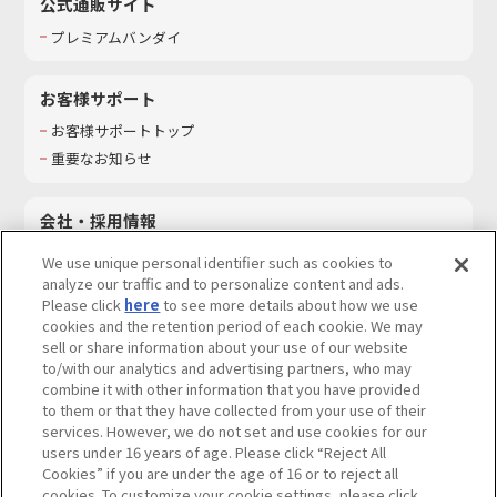
公式通販サイト
プレミアムバンダイ
お客様サポート
お客様サポートトップ
重要なお知らせ
会社・採用情報
会社情報
We use unique personal identifier such as cookies to
採用情報
analyze our traffic and to personalize content and ads.
Please click
here
to see more details about how we use
サステナビリティ
cookies and the retention period of each cookie. We may
お問い合わせ
sell or share information about your use of our website
to/with our analytics and advertising partners, who may
combine it with other information that you have provided
to them or that they have collected from your use of their
services. However, we do not set and use cookies for our
ウェブサイトご利用条件
ソーシャルメディアポリシー
users under 16 years of age. Please click “Reject All
個人情報及び特定個人情報等の取り扱いに関する保護方針
Cookies” if you are under the age of 16 or to reject all
cookies. To customize your cookie settings, please click