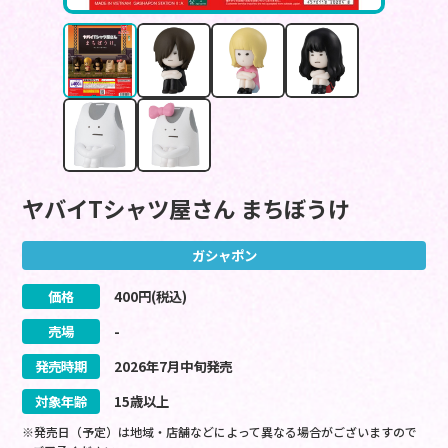
ヤバイTシャツ屋さん まちぼうけ
ガシャポン
価格
400
円(税込)
売場
-
発売時期
2026
年
7
月
中旬
発売
対象年齢
15歳以上
※発売日（予定）は地域・店舗などによって異なる場合がございますので