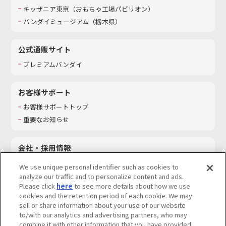
キッザニア東京（おもちゃ工場パビリオン）​
バンダイミュージアム（栃木県）
公式通販サイト
プレミアムバンダイ
お客様サポート
お客様サポートトップ
重要なお知らせ
会社・採用情報
会社情報
We use unique personal identifier such as cookies to
採用情報
analyze our traffic and to personalize content and ads.
Please click
here
to see more details about how we use
サステナビリティ
cookies and the retention period of each cookie. We may
お問い合わせ
sell or share information about your use of our website
to/with our analytics and advertising partners, who may
combine it with other information that you have provided