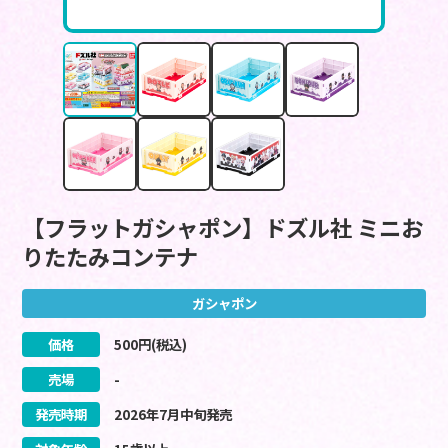
【フラットガシャポン】ドズル社 ミニお
りたたみコンテナ
ガシャポン
価格
500
円(税込)
売場
-
発売時期
2026
年
7
月
中旬
発売