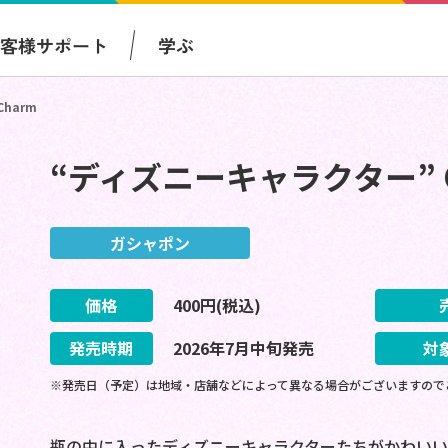
お客様サポート
学ぶ
Charm
“ディズニーキャラクター” Caps
ガシャポン
価格
400
円(税込)
発売時期
2026
年
7
月
中旬
発売
対
※発売日（予定）は地域・店舗などによって異なる場合がございますので
瓶の中に入ったディズニーキャラクターたちがかわいい