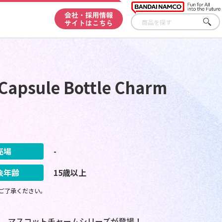
会社・採用情報
サイトはこちら
さが
す
ule Bottle Charm
売場
-
象年齢
15歳以上
ご了承ください。
、マスコットチャームシリーズが登場！