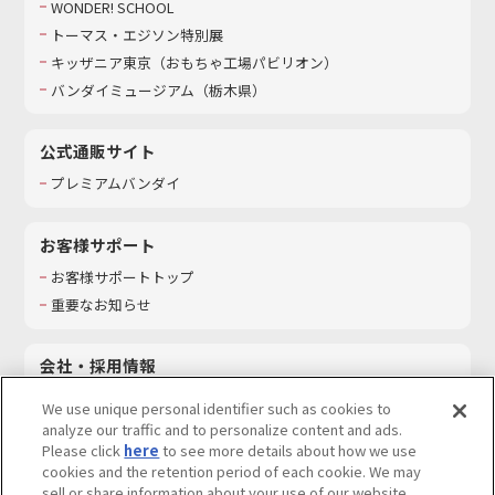
WONDER! SCHOOL
トーマス・エジソン特別展
キッザニア東京（おもちゃ工場パビリオン）​
バンダイミュージアム（栃木県）
公式通販サイト
プレミアムバンダイ
お客様サポート
お客様サポートトップ
重要なお知らせ
会社・採用情報
会社情報
We use unique personal identifier such as cookies to
採用情報
analyze our traffic and to personalize content and ads.
Please click
here
to see more details about how we use
サステナビリティ
cookies and the retention period of each cookie. We may
お問い合わせ
sell or share information about your use of our website