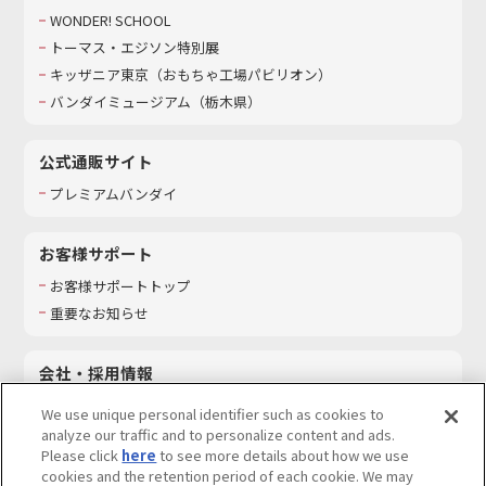
WONDER! SCHOOL
トーマス・エジソン特別展
キッザニア東京（おもちゃ工場パビリオン）​
バンダイミュージアム（栃木県）
公式通販サイト
プレミアムバンダイ
お客様サポート
お客様サポートトップ
重要なお知らせ
会社・採用情報
会社情報
We use unique personal identifier such as cookies to
採用情報
analyze our traffic and to personalize content and ads.
Please click
here
to see more details about how we use
サステナビリティ
cookies and the retention period of each cookie. We may
お問い合わせ