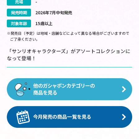
売場
-
発売時期
2026
年
7
月
中旬
発売
対象年齢
15歳以上
※発売日（予定）は地域・店舗などによって異なる場合がございますので
ご了承ください。
「サンリオキャラクターズ」がアソートコレクションに
なって登場！