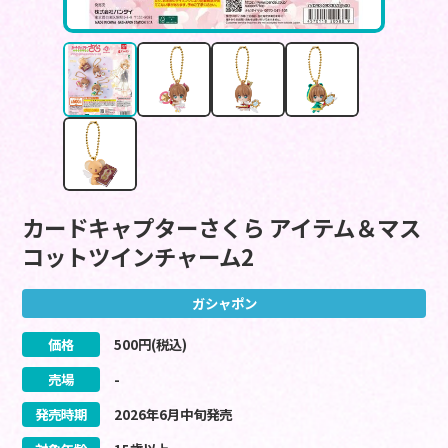
カードキャプターさくら アイテム＆マス
コットツインチャーム2
ガシャポン
価格
500
円(税込)
売場
-
発売時期
2026
年
6
月
中旬
発売