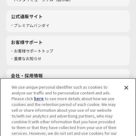
公式通販サイト
プレミアムバンダイ
お客様サポート
お客様サポートトップ
重要なお知らせ
会社・採用情報
会社情報
We use unique personal identifier such as cookies to
採用情報
analyze our traffic and to personalize content and ads.
Please click
here
to see more details about how we use
サステナビリティ
cookies and the retention period of each cookie. We may
お問い合わせ
sell or share information about your use of our website
to/with our analytics and advertising partners, who may
combine it with other information that you have provided
to them or that they have collected from your use of their
services. However, we do not set and use cookies for our
ウェブサイトご利用条件
ソーシャルメディアポリシー