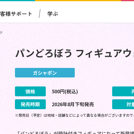
お客様サポート
学ぶ
ン
パンどろぼう フィギュア
ガシャポン
価格
500
円(税込)
発売時期
2026
年
8
月
下旬
発売
対
※発売日（予定）は地域・店舗などによって異なる場合がございますので
「パンどろぼう」が時計付きフィギュアになって新登