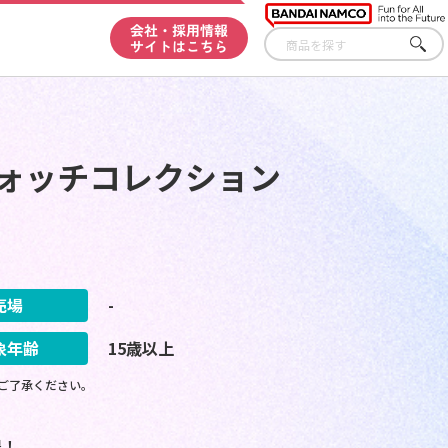
会社・採用情報
サイトはこちら
さが
す
ウォッチコレクション
売場
-
象年齢
15歳以上
ご了承ください。
場！