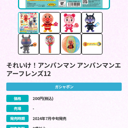
それいけ！アンパンマン アンパンマンエ
アーフレンズ12
ガシャポン
価格
200
円(税込)
売場
-
発売時期
2024
年
7
月
中旬
発売