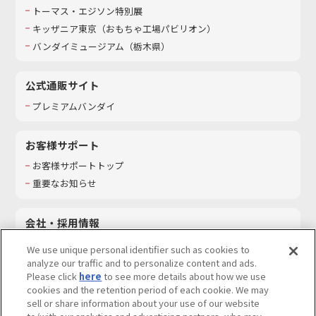
トーマス・エジソン特別展
キッザニア東京（おもちゃ工場パビリオン）​
バンダイミュージアム（栃木県）
公式通販サイト
プレミアムバンダイ
お客様サポート
お客様サポートトップ
重要なお知らせ
会社・採用情報
会社情報
We use unique personal identifier such as cookies to
採用情報
analyze our traffic and to personalize content and ads.
Please click
here
to see more details about how we use
サステナビリティ
cookies and the retention period of each cookie. We may
お問い合わせ
sell or share information about your use of our website