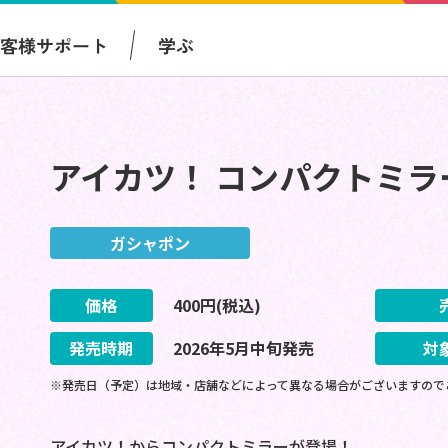
お客様サポート
学ぶ
アイカツ！ コンパクトミラ
ガシャポン
価格
400
円(税込)
発売時期
2026
年
5
月
中旬
発売
対
※発売日（予定）は地域・店舗などによって異なる場合がございますので
アイカツ！からコンパクトミラーが登場！