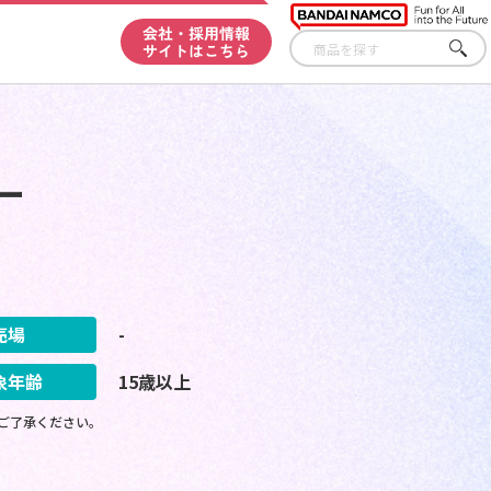
会社・採用情報
サイトはこちら
さが
す
ー
売場
-
象年齢
15歳以上
ご了承ください。