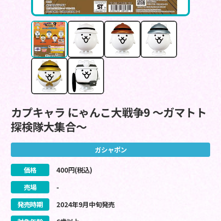
カプキャラ にゃんこ大戦争9 ～ガマトト
探検隊大集合～
ガシャポン
価格
400
円(税込)
売場
-
発売時期
2024
年
9
月
中旬
発売