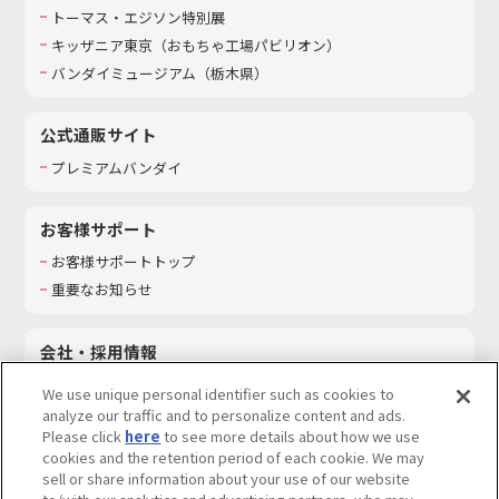
トーマス・エジソン特別展
キッザニア東京（おもちゃ工場パビリオン）​
バンダイミュージアム（栃木県）
公式通販サイト
プレミアムバンダイ
お客様サポート
お客様サポートトップ
重要なお知らせ
会社・採用情報
会社情報
We use unique personal identifier such as cookies to
採用情報
analyze our traffic and to personalize content and ads.
Please click
here
to see more details about how we use
サステナビリティ
cookies and the retention period of each cookie. We may
お問い合わせ
sell or share information about your use of our website