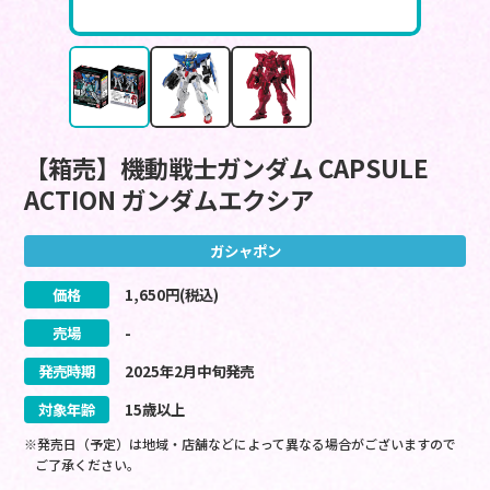
【箱売】機動戦士ガンダム CAPSULE
ACTION ガンダムエクシア
ガシャポン
価格
1,650
円(税込)
売場
-
発売時期
2025
年
2
月
中旬
発売
対象年齢
15歳以上
※発売日（予定）は地域・店舗などによって異なる場合がございますので
ご了承ください。