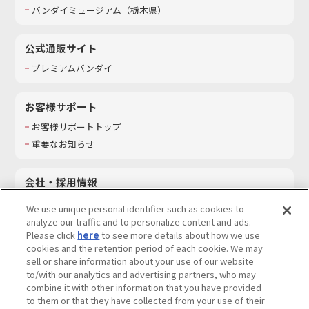
バンダイミュージアム（栃木県）
公式通販サイト
プレミアムバンダイ
お客様サポート
お客様サポートトップ
重要なお知らせ
会社・採用情報
会社情報
We use unique personal identifier such as cookies to
採用情報
analyze our traffic and to personalize content and ads.
Please click
here
to see more details about how we use
サステナビリティ
cookies and the retention period of each cookie. We may
お問い合わせ
sell or share information about your use of our website
to/with our analytics and advertising partners, who may
combine it with other information that you have provided
to them or that they have collected from your use of their