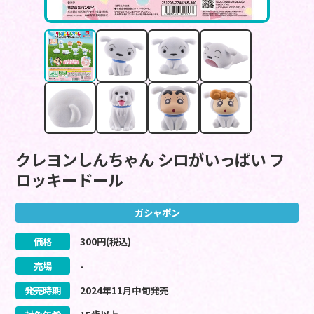
クレヨンしんちゃん シロがいっぱい フ
ロッキードール
ガシャポン
価格
300
円(税込)
売場
-
発売時期
2024
年
11
月
中旬
発売