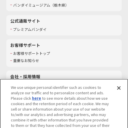
バンダイミュージアム（栃木県）
公式通販サイト
プレミアムバンダイ
お客様サポート
お客様サポートトップ
重要なお知らせ
会社・採用情報
会社情報
We use unique personal identifier such as cookies to
採用情報
analyze our traffic and to personalize content and ads.
Please click
here
to see more details about how we use
サステナビリティ
cookies and the retention period of each cookie. We may
お問い合わせ
sell or share information about your use of our website
to/with our analytics and advertising partners, who may
combine it with other information that you have provided
to them or that they have collected from your use of their