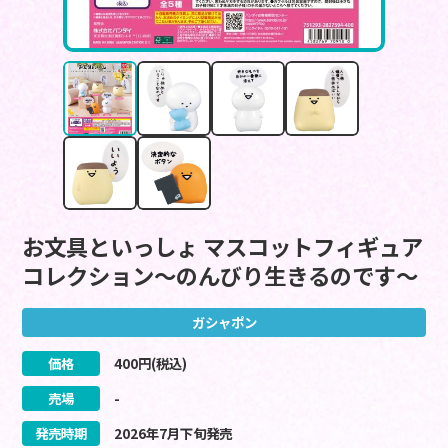
お文具といっしょ マスコットフィギュア
コレクション～のんびり生きるのです～
ガシャポン
価格
400
円(税込)
売場
-
発売時期
2026
年
7
月
下旬
発売