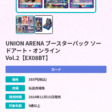
UNION ARENA ブースターパック ソー
ドアート・オンライン
Vol.2【EX08BT】
カード
価格
385
円(税込)
売場
玩具売場等
発売時期
2024
年
11
月
15
日
発売
対象年齢
9歳以上