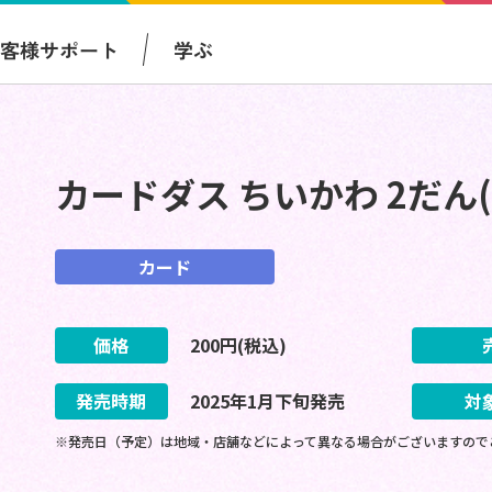
お客様サポート
学ぶ
カードダス ちいかわ 2だん
カード
価格
200
円(税込)
発売時期
2025
年
1
月
下旬
発売
対
※発売日（予定）は地域・店舗などによって異なる場合がございますので