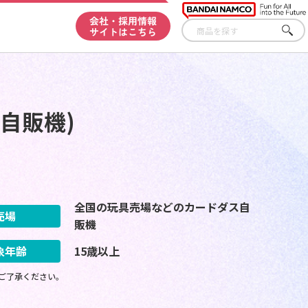
会社・採用情報
サイトはこちら
さが
す
(自販機)
全国の玩具売場などのカードダス自
売場
販機
象年齢
15歳以上
ご了承ください。