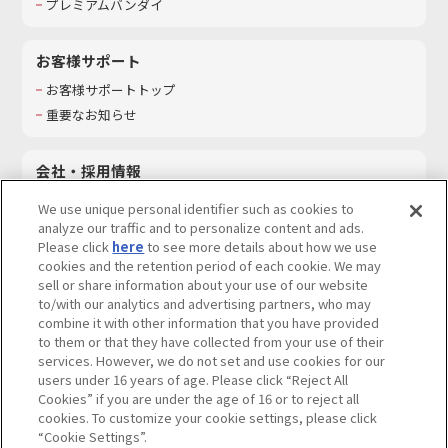
プレミアムバンダイ
お客様サポート
お客様サポートトップ
重要なお知らせ
会社・採用情報
会社情報
We use unique personal identifier such as cookies to
採用情報
analyze our traffic and to personalize content and ads.
Please click
here
to see more details about how we use
サステナビリティ
cookies and the retention period of each cookie. We may
お問い合わせ
sell or share information about your use of our website
to/with our analytics and advertising partners, who may
combine it with other information that you have provided
to them or that they have collected from your use of their
services. However, we do not set and use cookies for our
ウェブサイトご利用条件
ソーシャルメディアポリシー
users under 16 years of age. Please click “Reject All
個人情報及び特定個人情報等の取り扱いに関する保護方針
Cookies” if you are under the age of 16 or to reject all
cookies. To customize your cookie settings, please click
Do Not Sell or Share My Personal Information
著作権・商標について
“Cookie Settings”.