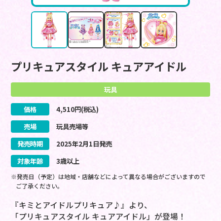
プリキュアスタイル キュアアイドル
玩具
価格
4,510
円(税込)
売場
玩具売場等
発売時期
2025
年
2
月
1
日
発売
対象年齢
3歳以上
※発売日（予定）は地域・店舗などによって異なる場合がございますので
ご了承ください。
『キミとアイドルプリキュア♪』より、
「プリキュアスタイル キュアアイドル」が登場！