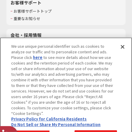
お客様サポート
お客様サポートトップ
重要なお知らせ
会社・採用情報
会社情報
We use unique personal identifier such as cookies to
採用情報
analyze our traffic and to personalize content and ads.
Please click
here
to see more details about how we use
サステナビリティ
cookies and the retention period of each cookie. We may
お問い合わせ
sell or share information about your use of our website
to/with our analytics and advertising partners, who may
combine it with other information that you have provided
to them or that they have collected from your use of their
services. However, we do not set and use cookies for our
ウェブサイトご利用条件
ソーシャルメディアポリシー
users under 16 years of age. Please click “Reject All
個人情報及び特定個人情報等の取り扱いに関する保護方針
Cookies” if you are under the age of 16 or to reject all
cookies. To customize your cookie settings, please click
Do Not Sell or Share My Personal Information
著作権・商標について
“Cookie Settings”.
Privacy Policy for California Residents
カスタマーハラスメントに対する基本的な対応方針
Do Not Sell or Share My Personal Information