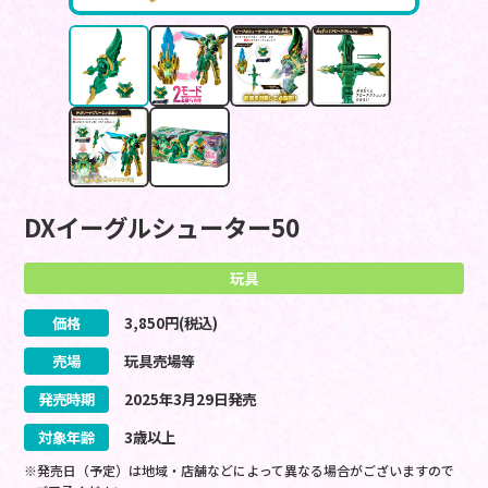
DXイーグルシューター50
玩具
価格
3,850
円(税込)
売場
玩具売場等
発売時期
2025
年
3
月
29
日
発売
対象年齢
3歳以上
※発売日（予定）は地域・店舗などによって異なる場合がございますので