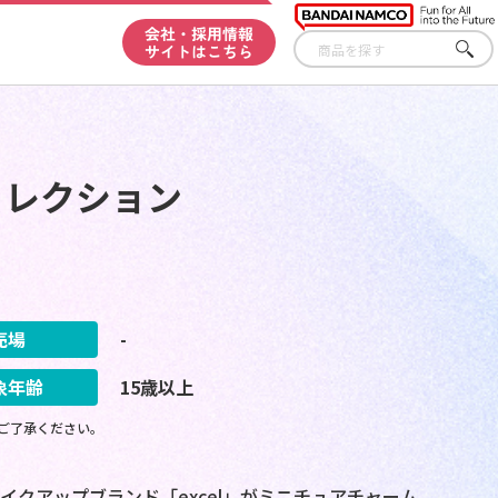
会社・採用情報
サイトはこちら
さが
す
ムコレクション
売場
-
象年齢
15歳以上
ご了承ください。
クアップブランド「excel」がミニチュアチャーム