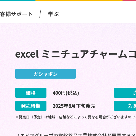
お客様サポート
学ぶ
excel ミニチュアチャー
ガシャポン
価格
400
円(税込)
発売時期
2025
年
8
月
下旬
発売
対
※発売日（予定）は地域・店舗などによって異なる場合がございますので
ノエビアグループの常盤薬品工業株式会社が展開するメイ