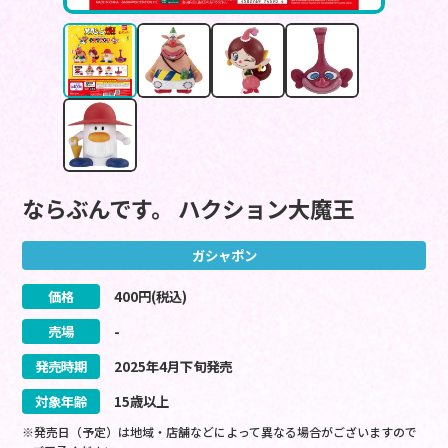
ならぶんです。 ハクション大魔王
ガシャポン
価格
400
円(税込)
売場
-
発売時期
2025
年
4
月
下旬
発売
対象年齢
15歳以上
※発売日（予定）は地域・店舗などによって異なる場合がございますので