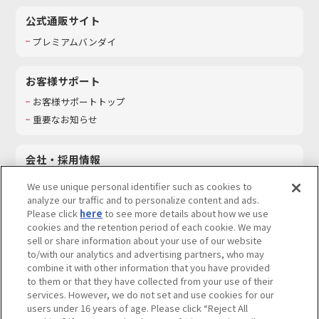
公式通販サイト
プレミアムバンダイ
お客様サポート
お客様サポートトップ
重要なお知らせ
会社・採用情報
会社情報
We use unique personal identifier such as cookies to
採用情報
analyze our traffic and to personalize content and ads.
Please click
here
to see more details about how we use
サステナビリティ
cookies and the retention period of each cookie. We may
お問い合わせ
sell or share information about your use of our website
to/with our analytics and advertising partners, who may
combine it with other information that you have provided
to them or that they have collected from your use of their
services. However, we do not set and use cookies for our
ウェブサイトご利用条件
ソーシャルメディアポリシー
users under 16 years of age. Please click “Reject All
個人情報及び特定個人情報等の取り扱いに関する保護方針