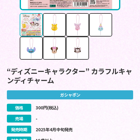
“ディズニーキャラクター” カラフルキャ
ンディチャーム
ガシャポン
価格
300
円(税込)
売場
-
発売時期
2025
年
4
月
中旬
発売