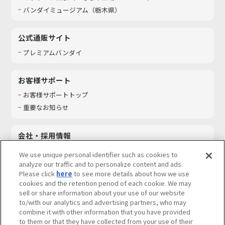
バンダイミュージアム（栃木県）
公式通販サイト
プレミアムバンダイ
お客様サポート
お客様サポートトップ
重要なお知らせ
会社・採用情報
会社情報
We use unique personal identifier such as cookies to
採用情報
analyze our traffic and to personalize content and ads.
Please click
here
to see more details about how we use
サステナビリティ
cookies and the retention period of each cookie. We may
お問い合わせ
sell or share information about your use of our website
to/with our analytics and advertising partners, who may
combine it with other information that you have provided
to them or that they have collected from your use of their