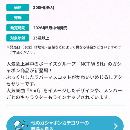
価格
300
円(税込)
売場
-
発売時期
2026
年
5
月
中旬
発売
対象年齢
15歳以上
※発売日（予定）は地域・店舗などによって異なる場合がございますので
ご了承ください。
人気急上昇中のボーイズグループ「NCT WISH」のガシ
ャポン商品が新登場！
ぷっくりしたラバーマスコットがかわいいめじるしアク
セサリーです。
人気楽曲『Surf』をイメージしたデザインや、メンバー
ごとのキャラクターもラインナップされています。