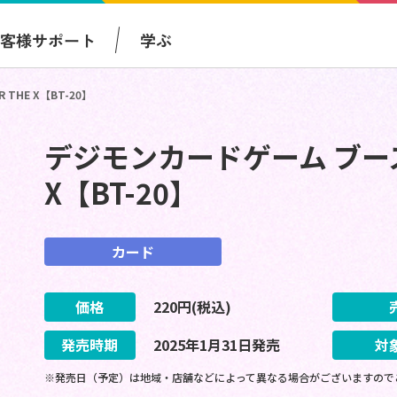
お客様サポート
学ぶ
HE X【BT-20】
デジモンカードゲーム ブース
X【BT-20】
カード
価格
220
円(税込)
発売時期
2025
年
1
月
31
日
発売
対
※発売日（予定）は地域・店舗などによって異なる場合がございますので