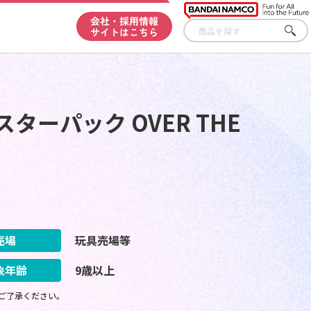
会社・採用情報
サイトはこちら
さが
す
ターパック OVER THE
売場
玩具売場等
象年齢
9歳以上
ご了承ください。