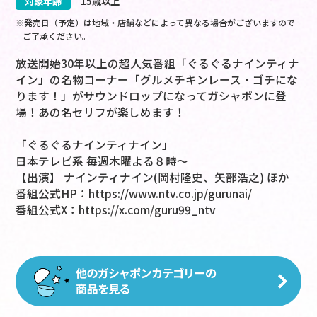
対象年齢
15歳以上
※発売日（予定）は地域・店舗などによって異なる場合がございますので
ご了承ください。
放送開始30年以上の超人気番組「ぐるぐるナインティナ
イン」の名物コーナー「グルメチキンレース・ゴチにな
ります！」がサウンドロップになってガシャポンに登
場！あの名セリフが楽しめます！
「ぐるぐるナインティナイン」
日本テレビ系 毎週木曜よる８時～
【出演】 ナインティナイン(岡村隆史、矢部浩之) ほか
番組公式HP：
https://www.ntv.co.jp/gurunai/
番組公式X：
https://x.com/guru99_ntv