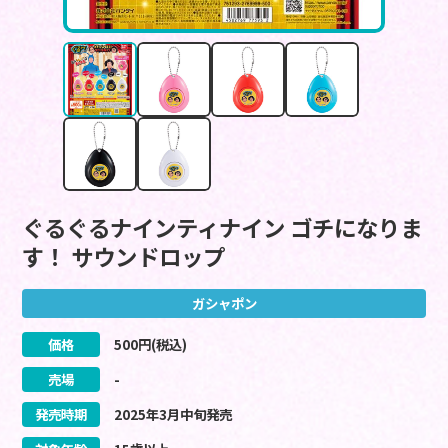
ぐるぐるナインティナイン ゴチになりま
す！ サウンドロップ
ガシャポン
価格
500
円(税込)
売場
-
発売時期
2025
年
3
月
中旬
発売