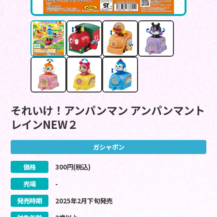
それいけ！アンパンマン アンパンマント
レインNEW２
ガシャポン
価格
300
円(税込)
売場
-
発売時期
2025
年
2
月
下旬
発売