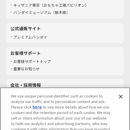
キッザニア東京（おもちゃ工場パビリオン）​
バンダイミュージアム（栃木県）
公式通販サイト
プレミアムバンダイ
お客様サポート
お客様サポートトップ
重要なお知らせ
会社・採用情報
会社情報
We use unique personal identifier such as cookies to
採用情報
analyze our traffic and to personalize content and ads.
Please click
here
to see more details about how we use
サステナビリティ
cookies and the retention period of each cookie. We may
お問い合わせ
sell or share information about your use of our website
to/with our analytics and advertising partners, who may
combine it with other information that you have provided