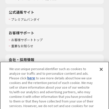
公式通販サイト
プレミアムバンダイ
お客様サポート
お客様サポートトップ
重要なお知らせ
会社・採用情報
会社情報
We use unique personal identifier such as cookies to
採用情報
analyze our traffic and to personalize content and ads.
Please click
here
to see more details about how we use
サステナビリティ
cookies and the retention period of each cookie. We may
お問い合わせ
sell or share information about your use of our website
to/with our analytics and advertising partners, who may
combine it with other information that you have provided
to them or that they have collected from your use of their
services. However, we do not set and use cookies for our
ウェブサイトご利用条件
ソーシャルメディアポリシー