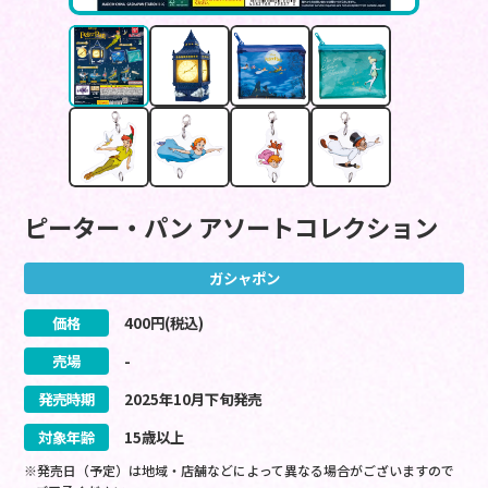
ピーター・パン アソートコレクション
ガシャポン
価格
400
円(税込)
売場
-
発売時期
2025
年
10
月
下旬
発売
対象年齢
15歳以上
※発売日（予定）は地域・店舗などによって異なる場合がございますので