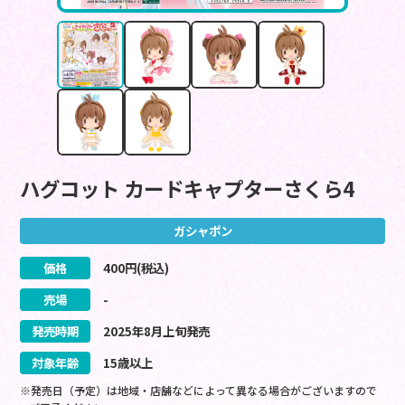
ハグコット カードキャプターさくら4
ガシャポン
価格
400
円(税込)
売場
-
発売時期
2025
年
8
月
上旬
発売
対象年齢
15歳以上
※発売日（予定）は地域・店舗などによって異なる場合がございますので