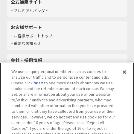
公式通販サイト
プレミアムバンダイ
お客様サポート
お客様サポートトップ
重要なお知らせ
会社・採用情報
会社情報
We use unique personal identifier such as cookies to
採用情報
analyze our traffic and to personalize content and ads.
Please click
here
to see more details about how we use
サステナビリティ
cookies and the retention period of each cookie. We may
お問い合わせ
sell or share information about your use of our website
to/with our analytics and advertising partners, who may
combine it with other information that you have provided
to them or that they have collected from your use of their
services. However, we do not set and use cookies for our
ウェブサイトご利用条件
ソーシャルメディアポリシー
users under 16 years of age. Please click “Reject All
個人情報及び特定個人情報等の取り扱いに関する保護方針
Cookies” if you are under the age of 16 or to reject all
cookies. To customize your cookie settings, please click