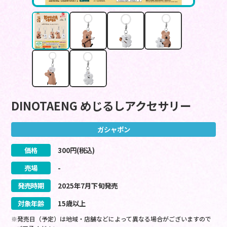
DINOTAENG めじるしアクセサリー
ガシャポン
価格
300
円(税込)
売場
-
発売時期
2025
年
7
月
下旬
発売
対象年齢
15歳以上
※発売日（予定）は地域・店舗などによって異なる場合がございますので