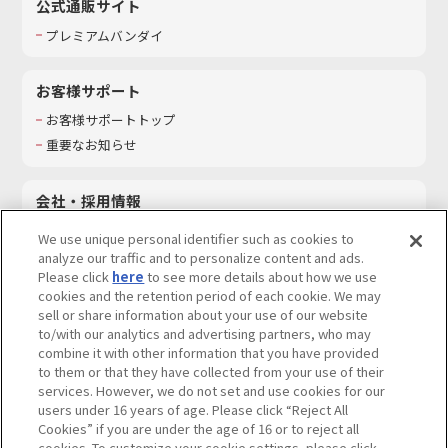
公式通販サイト
プレミアムバンダイ
お客様サポート
お客様サポートトップ
重要なお知らせ
会社・採用情報
会社情報
We use unique personal identifier such as cookies to
採用情報
analyze our traffic and to personalize content and ads.
Please click
here
to see more details about how we use
サステナビリティ
cookies and the retention period of each cookie. We may
お問い合わせ
sell or share information about your use of our website
to/with our analytics and advertising partners, who may
combine it with other information that you have provided
to them or that they have collected from your use of their
services. However, we do not set and use cookies for our
ウェブサイトご利用条件
ソーシャルメディアポリシー
users under 16 years of age. Please click “Reject All
個人情報及び特定個人情報等の取り扱いに関する保護方針
Cookies” if you are under the age of 16 or to reject all
cookies. To customize your cookie settings, please click