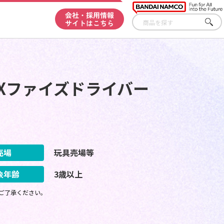
会社・採用情報
サイトはこちら
さが
す
 DXファイズドライバー
売場
玩具売場等
象年齢
3歳以上
ご了承ください。