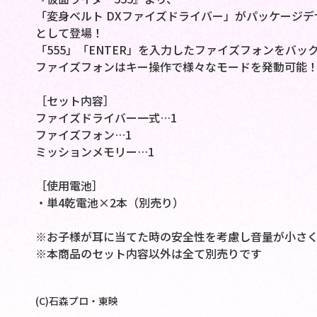
「変身ベルト DXファイズドライバー」がパッケージデザ
として登場！
「555」「ENTER」を入力したファイズフォンをバ
ファイズフォンはキー操作で様々なモードを発動可能
［セット内容］
ファイズドライバー一式…1
ファイズフォン…1
ミッションメモリー…1
［使用電池］
・単4乾電池×2本（別売り）
※お子様が耳に当てた時の安全性を考慮し音量が小さく
※本商品のセット内容以外は全て別売りです
(C)石森プロ・東映