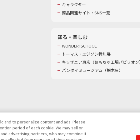
キャラクター
商品関連サイト・SNS一覧
知る・楽しむ
WONDER! SCHOOL
トーマス・エジソン特別展
キッザニア東京（おもちゃ工場パビリオン）
バンダイミュージアム（栃木県）
fic and to personalize content and ads. Please
ntion period of each cookie. We may sell or
び特定個人情報等の取り扱いに関する保護方針
s and advertising partners, who may combine it
ve collected from your use of their services.
て
カスタマーハラスメントに対する基本的な対応方針