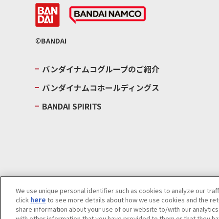
©BANDAI
バンダイナムコグループのご紹介
バンダイナムコホールディングス
BANDAI SPIRITS
We use unique personal identifier such as cookies to analyze our traf
click
here
to see more details about how we use cookies and the rete
ウェブサイトご利用条件
ソーシャルメディアポリシー
個人情報及
share information about your use of our website to/with our analytic
with other information that you have provided to them or that they ha
Do Not Sell or Share My Personal Information
著作権・商標につい