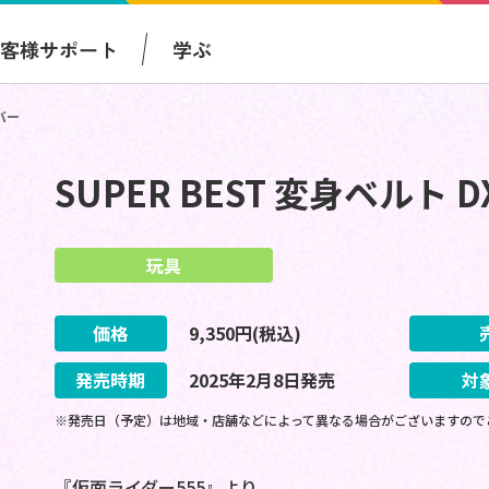
お客様サポート
学ぶ
バー
SUPER BEST 変身ベルト
玩具
価格
9,350
円(税込)
発売時期
2025
年
2
月
8
日
発売
対
※発売日（予定）は地域・店舗などによって異なる場合がございますので
『仮面ライダー555』より、