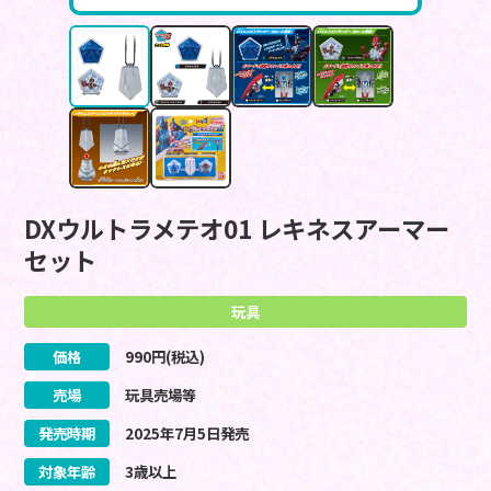
DXウルトラメテオ01 レキネスアーマー
セット
玩具
価格
990
円(税込)
売場
玩具売場等
発売時期
2025
年
7
月
5
日
発売
対象年齢
3歳以上