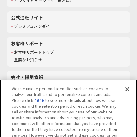
バンダイミュージアム（栃木県）
公式通販サイト
プレミアムバンダイ
お客様サポート
お客様サポートトップ
重要なお知らせ
会社・採用情報
会社情報
We use unique personal identifier such as cookies to
採用情報
analyze our traffic and to personalize content and ads.
Please click
here
to see more details about how we use
サステナビリティ
cookies and the retention period of each cookie. We may
お問い合わせ
sell or share information about your use of our website
to/with our analytics and advertising partners, who may
combine it with other information that you have provided
to them or that they have collected from your use of their
services. However, we do not set and use cookies for our
ウェブサイトご利用条件
ソーシャルメディアポリシー