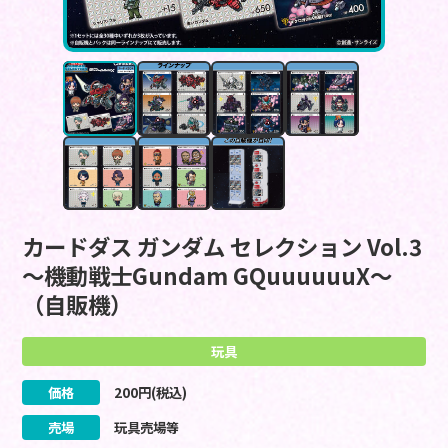
カードダス ガンダム セレクション Vol.3
～機動戦士Gundam GQuuuuuuX～
（自販機）
玩具
価格
200
円(税込)
売場
玩具売場等