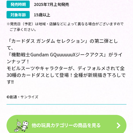
発売時期
2025
年
7
月
上旬
発売
対象年齢
15歳以上
※発売日（予定）は地域・店舗などによって異なる場合がございますので
ご了承ください。
「カードダス ガンダム セレクション」の第二弾とし
て、
『機動戦士Gundam GQuuuuuuXジークアクス』がライ
ンナップ！
モビルスーツやキャラクターが、ディフォルメされて全
30種のカードダスとして登場！全種が新規描き下ろしで
す!!
©創通・サンライズ