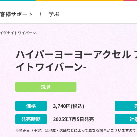
お客様サポート
学ぶ
イグナイトワイバーン-
ハイパーヨーヨーアクセル 
イトワイバーン-
玩具
価格
3,740
円(税込)
発売時期
2025
年
7
月
5
日
発売
対
※発売日（予定）は地域・店舗などによって異なる場合がございますので