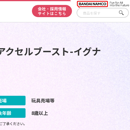
会社・採用情報
サイトはこちら
さが
す
アクセルブースト-イグナ
売場
玩具売場等
象年齢
8歳以上
ご了承ください。