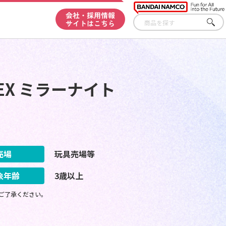
会社・採用情報
サイトはこちら
さが
す
EX ミラーナイト
売場
玩具売場等
象年齢
3歳以上
ご了承ください。
！