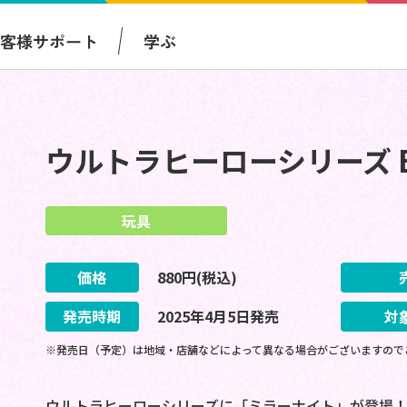
お客様サポート
学ぶ
ウルトラヒーローシリーズ 
玩具
価格
880
円(税込)
発売時期
2025
年
4
月
5
日
発売
対
※発売日（予定）は地域・店舗などによって異なる場合がございますので
ウルトラヒーローシリーズに「ミラーナイト」が登場