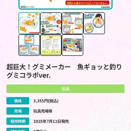
超巨大！グミメーカー 魚ギョッと釣り
グミコラボver.
玩具
価格
3,355
円(税込)
売場
玩具売場等
発売時期
2025
年
7
月
12
日
発売