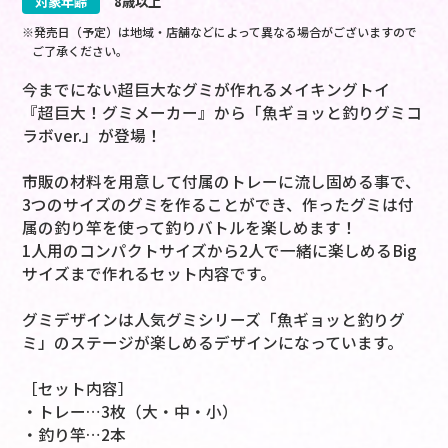
対象年齢
8歳以上
※発売日（予定）は地域・店舗などによって異なる場合がございますので
ご了承ください。
今までにない超巨大なグミが作れるメイキングトイ
『超巨大！グミメーカー』から「魚ギョッと釣りグミコ
ラボver.」が登場！
市販の材料を用意して付属のトレーに流し固める事で、
3つのサイズのグミを作ることができ、作ったグミは付
属の釣り竿を使って釣りバトルを楽しめます！
1人用のコンパクトサイズから2人で一緒に楽しめるBig
サイズまで作れるセット内容です。
グミデザインは人気グミシリーズ「魚ギョッと釣りグ
ミ」のステージが楽しめるデザインになっています。
［セット内容］
・トレー…3枚（大・中・小）
・釣り竿…2本