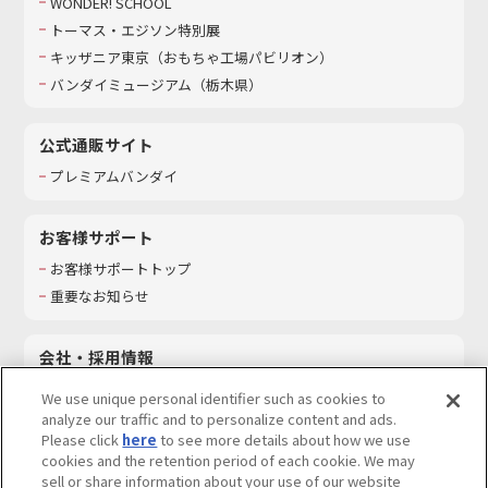
WONDER! SCHOOL
トーマス・エジソン特別展
キッザニア東京（おもちゃ工場パビリオン）​
バンダイミュージアム（栃木県）
公式通販サイト
プレミアムバンダイ
お客様サポート
お客様サポートトップ
重要なお知らせ
会社・採用情報
会社情報
We use unique personal identifier such as cookies to
採用情報
analyze our traffic and to personalize content and ads.
Please click
here
to see more details about how we use
サステナビリティ
cookies and the retention period of each cookie. We may
お問い合わせ
sell or share information about your use of our website