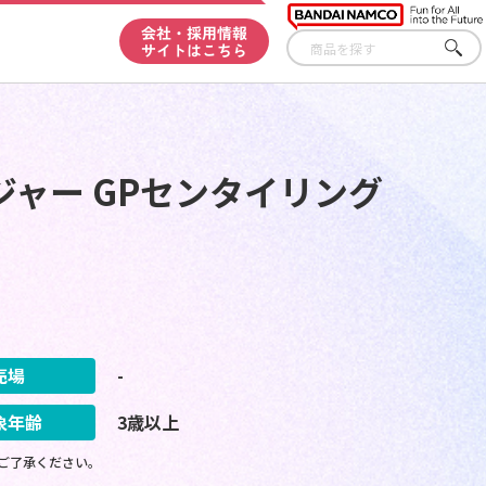
会社・採用情報
サイトはこちら
さが
す
ャー GPセンタイリング
売場
-
象年齢
3歳以上
ご了承ください。