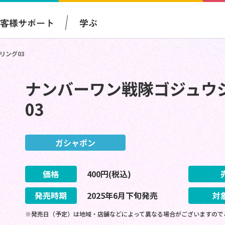
お客様サポート
学ぶ
リング03
ナンバーワン戦隊ゴジュウジ
03
ガシャポン
価格
400
円(税込)
発売時期
2025
年
6
月
下旬
発売
対
※発売日（予定）は地域・店舗などによって異なる場合がございますので