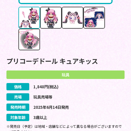
プリコーデドール キュアキッス
玩具
価格
1,848
円(税込)
売場
玩具売場等
発売時期
2025
年
6
月
14
日
発売
対象年齢
3歳以上
※発売日（予定）は地域・店舗などによって異なる場合がございますので