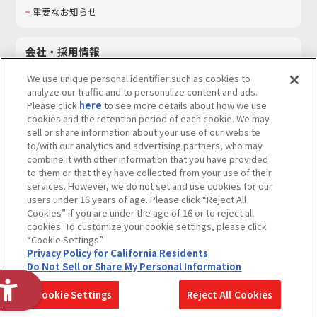
重要なお知らせ
会社・採用情報
会社情報
We use unique personal identifier such as cookies to
採用情報
analyze our traffic and to personalize content and ads.
Please click
here
to see more details about how we use
サステナビリティ
cookies and the retention period of each cookie. We may
お問い合わせ
sell or share information about your use of our website
to/with our analytics and advertising partners, who may
combine it with other information that you have provided
to them or that they have collected from your use of their
services. However, we do not set and use cookies for our
ウェブサイトご利用条件
ソーシャルメディアポリシー
users under 16 years of age. Please click “Reject All
個人情報及び特定個人情報等の取り扱いに関する保護方針
Cookies” if you are under the age of 16 or to reject all
cookies. To customize your cookie settings, please click
Do Not Sell or Share My Personal Information
著作権・商標について
“Cookie Settings”.
Privacy Policy for California Residents
カスタマーハラスメントに対する基本的な対応方針
Do Not Sell or Share My Personal Information
コピーライト一覧を表示する
Cookie Settings
Reject All Cookies