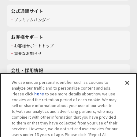
公式通販サイト
プレミアムバンダイ
お客様サポート
お客様サポートトップ
重要なお知らせ
会社・採用情報
会社情報
We use unique personal identifier such as cookies to
採用情報
analyze our traffic and to personalize content and ads.
Please click
here
to see more details about how we use
サステナビリティ
cookies and the retention period of each cookie. We may
お問い合わせ
sell or share information about your use of our website
to/with our analytics and advertising partners, who may
combine it with other information that you have provided
to them or that they have collected from your use of their
services. However, we do not set and use cookies for our
ウェブサイトご利用条件
ソーシャルメディアポリシー
users under 16 years of age. Please click “Reject All