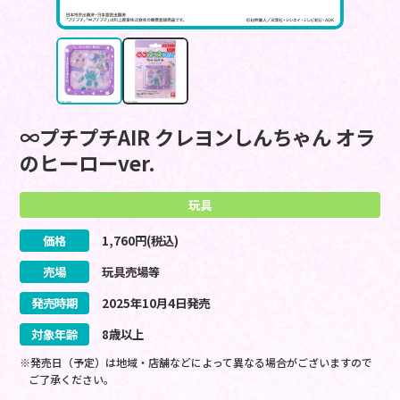
∞プチプチAIR クレヨンしんちゃん オラ
のヒーローver.
玩具
価格
1,760
円(税込)
売場
玩具売場等
発売時期
2025
年
10
月
4
日
発売
対象年齢
8歳以上
※発売日（予定）は地域・店舗などによって異なる場合がございますので
ご了承ください。