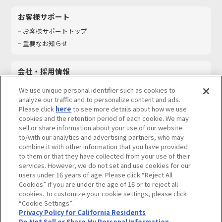
お客様サポート
お客様サポートトップ
重要なお知らせ
会社・採用情報
会社情報
We use unique personal identifier such as cookies to
採用情報
analyze our traffic and to personalize content and ads.
Please click
here
to see more details about how we use
サステナビリティ
cookies and the retention period of each cookie. We may
お問い合わせ
sell or share information about your use of our website
to/with our analytics and advertising partners, who may
combine it with other information that you have provided
to them or that they have collected from your use of their
services. However, we do not set and use cookies for our
ウェブサイトご利用条件
ソーシャルメディアポリシー
users under 16 years of age. Please click “Reject All
個人情報及び特定個人情報等の取り扱いに関する保護方針
Cookies” if you are under the age of 16 or to reject all
cookies. To customize your cookie settings, please click
Do Not Sell or Share My Personal Information
著作権・商標について
“Cookie Settings”.
Privacy Policy for California Residents
カスタマーハラスメントに対する基本的な対応方針
Do Not Sell or Share My Personal Information