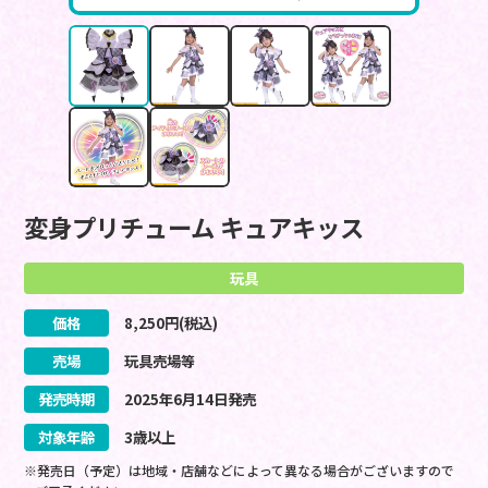
変身プリチューム キュアキッス
玩具
価格
8,250
円(税込)
売場
玩具売場等
発売時期
2025
年
6
月
14
日
発売
対象年齢
3歳以上
※発売日（予定）は地域・店舗などによって異なる場合がございますので