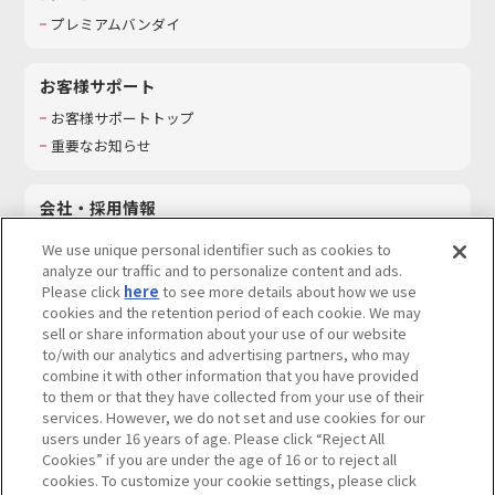
プレミアムバンダイ
お客様サポート
お客様サポートトップ
重要なお知らせ
会社・採用情報
会社情報
We use unique personal identifier such as cookies to
採用情報
analyze our traffic and to personalize content and ads.
Please click
here
to see more details about how we use
サステナビリティ
cookies and the retention period of each cookie. We may
お問い合わせ
sell or share information about your use of our website
to/with our analytics and advertising partners, who may
combine it with other information that you have provided
to them or that they have collected from your use of their
services. However, we do not set and use cookies for our
ウェブサイトご利用条件
ソーシャルメディアポリシー
users under 16 years of age. Please click “Reject All
個人情報及び特定個人情報等の取り扱いに関する保護方針
Cookies” if you are under the age of 16 or to reject all
cookies. To customize your cookie settings, please click
Do Not Sell or Share My Personal Information
著作権・商標について