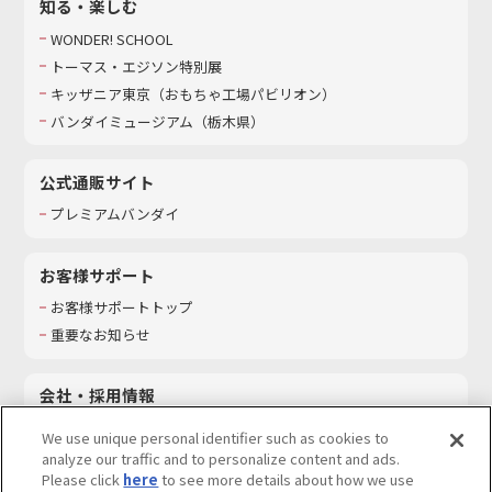
知る・楽しむ
WONDER! SCHOOL
トーマス・エジソン特別展
キッザニア東京（おもちゃ工場パビリオン）​
バンダイミュージアム（栃木県）
公式通販サイト
プレミアムバンダイ
お客様サポート
お客様サポートトップ
重要なお知らせ
会社・採用情報
会社情報
We use unique personal identifier such as cookies to
採用情報
analyze our traffic and to personalize content and ads.
Please click
here
to see more details about how we use
サステナビリティ