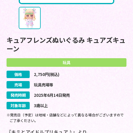
キュアフレンズぬいぐるみ キュアズキュ
ーン
玩具
価格
2,750
円(税込)
売場
玩具売場等
発売時期
2025
年
6
月
14
日
発売
対象年齢
3歳以上
※発売日（予定）は地域・店舗などによって異なる場合がございますので
ご了承ください。
『キミとアイドルプリキュア♪』より、