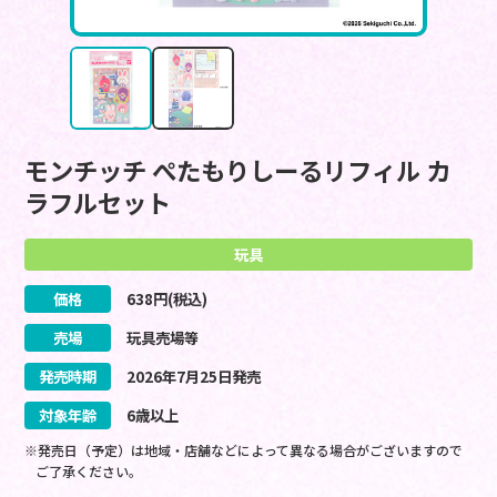
モンチッチ ぺたもりしーるリフィル カ
ラフルセット
玩具
価格
638
円(税込)
売場
玩具売場等
発売時期
2026
年
7
月
25
日
発売
対象年齢
6歳以上
※発売日（予定）は地域・店舗などによって異なる場合がございますので
ご了承ください。