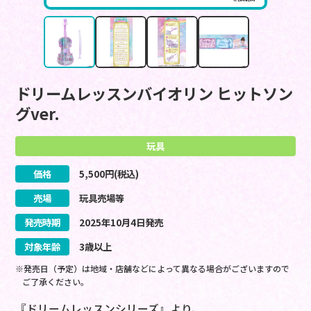
ドリームレッスンバイオリン ヒットソン
グver.
玩具
価格
5,500
円(税込)
売場
玩具売場等
発売時期
2025
年
10
月
4
日
発売
対象年齢
3歳以上
※発売日（予定）は地域・店舗などによって異なる場合がございますので
ご了承ください。
『ドリームレッスンシリーズ』より、