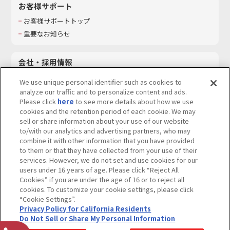
お客様サポート
お客様サポートトップ
重要なお知らせ
会社・採用情報
会社情報
We use unique personal identifier such as cookies to
採用情報
analyze our traffic and to personalize content and ads.
Please click
here
to see more details about how we use
サステナビリティ
cookies and the retention period of each cookie. We may
お問い合わせ
sell or share information about your use of our website
to/with our analytics and advertising partners, who may
combine it with other information that you have provided
to them or that they have collected from your use of their
services. However, we do not set and use cookies for our
ウェブサイトご利用条件
ソーシャルメディアポリシー
users under 16 years of age. Please click “Reject All
個人情報及び特定個人情報等の取り扱いに関する保護方針
Cookies” if you are under the age of 16 or to reject all
cookies. To customize your cookie settings, please click
Do Not Sell or Share My Personal Information
著作権・商標について
“Cookie Settings”.
Privacy Policy for California Residents
カスタマーハラスメントに対する基本的な対応方針
Do Not Sell or Share My Personal Information