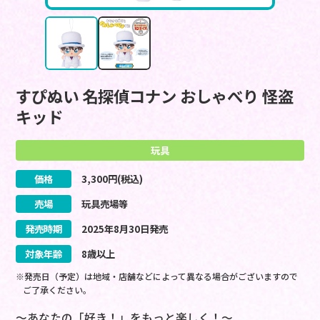
すぴぬい 名探偵コナン おしゃべり 怪盗
キッド
玩具
価格
3,300
円(税込)
売場
玩具売場等
発売時期
2025
年
8
月
30
日
発売
対象年齢
8歳以上
※発売日（予定）は地域・店舗などによって異なる場合がございますので
ご了承ください。
～あなたの「好き！」をもっと楽しく！～