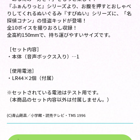
『ふぁんりっと』シリーズより、お腹を押すとおしゃべ
りしてくれるぬいぐるみ『すぴぬい』シリーズに、「名
探偵コナン」の怪盗キッドが登場！
全10ボイスを撮りおろし収録！
全高約150mmで、持ち運びやすいサイズです。
［セット内容］
・本体（音声ボックス入り）…1
［使用電池］
・LR44×2個（付属）
※セットされている電池はテスト用です。
（本商品のセット内容以外は付属しません。）
(C)青山剛昌／小学館・読売テレビ・TMS 1996