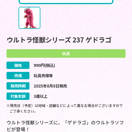
ウルトラ怪獣シリーズ 237 ゲドラゴ
玩具
価格
990
円(税込)
売場
玩具売場等
発売時期
2025
年
8
月
8
日
発売
対象年齢
3歳以上
※発売日（予定）は地域・店舗などによって異なる場合がございますので
ご了承ください。
ウルトラ怪獣シリーズに、「ゲドラゴ」のウルトラソフ
ビが登場！