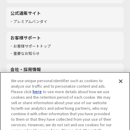
公式通販サイト
プレミアムバンダイ
お客様サポート
お客様サポートトップ
重要なお知らせ
会社・採用情報
会社情報
We use unique personal identifier such as cookies to
採用情報
analyze our traffic and to personalize content and ads.
Please click
here
to see more details about how we use
サステナビリティ
cookies and the retention period of each cookie. We may
お問い合わせ
sell or share information about your use of our website
to/with our analytics and advertising partners, who may
combine it with other information that you have provided
to them or that they have collected from your use of their
services. However, we do not set and use cookies for our
ウェブサイトご利用条件
ソーシャルメディアポリシー