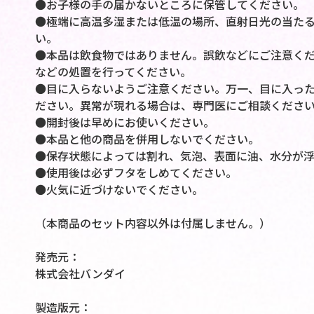
●お子様の手の届かないところに保管してください。
●極端に高温多湿または低温の場所、直射日光の当た
い
●本品は飲食物ではありません。誤飲などにご注意く
などの処置を行ってください。
●目に入らないようご注意ください。万一、目に入っ
ださい。異常が現れる場合は、専門医にご相談くださ
●開封後は早めにお使いください。
●本品と他の商品を併用しないでください。
●保存状態によっては割れ、気泡、表面に油、水分が
●使用後は必ずフタをしめてください。
●火気に近づけないでください。
（本商品のセット内容以外は付属しません。）
発売元：
株式会社バンダイ
製造版元：