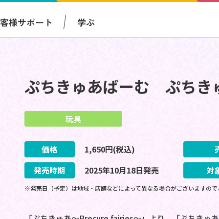
お客様サポート
学ぶ
ぷちきゅあばーむ ぷちき
玩具
価格
1,650
円(税込)
発売時期
2025
年
10
月
18
日
発売
対
※発売日（予定）は地域・店舗などによって異なる場合がございますので
「ぷちきゅあ～Precure fairies～」より、「ぷ