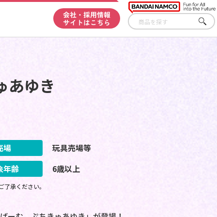
会社・採用情報
サイトはこちら
さが
す
ゅあゆき
売場
玩具売場等
象年齢
6歳以上
ご了承ください。
ちきゅあばーむ ぷちきゅあゆき」が登場！