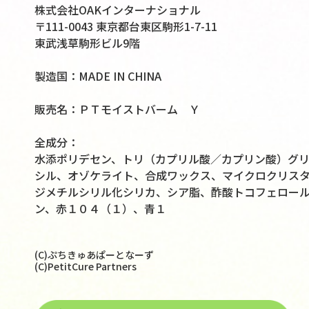
株式会社OAKインターナショナル
〒111-0043 東京都台東区駒形1-7-11
東武浅草駒形ビル9階
製造国：MADE IN CHINA
販売名：ＰＴモイストバーム Ｙ
全成分：
水添ポリデセン、トリ（カプリル酸／カプリン酸）グ
シル、オゾケライト、合成ワックス、マイクロクリス
ジメチルシリル化シリカ、シア脂、酢酸トコフェロー
ン、赤１０４（１）、青１
(C)ぷちきゅあぱーとなーず
(C)PetitCure Partners