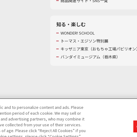
商品関連サイト・SNS一覧
知る・楽しむ
WONDER! SCHOOL
トーマス・エジソン特別展
キッザニア東京（おもちゃ工場パビリオン）
バンダイミュージアム（栃木県）
fic and to personalize content and ads. Please
ntion period of each cookie. We may sell or
び特定個人情報等の取り扱いに関する保護方針
s and advertising partners, who may combine it
ve collected from your use of their services.
て
カスタマーハラスメントに対する基本的な対応方針
f age. Please click “Reject All Cookies” if you
okie settings, please click “Cookie Settings”.