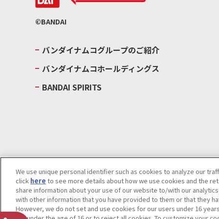
©BANDAI
バンダイナムコグループのご紹介
バンダイナムコホールディングス
BANDAI SPIRITS
We use unique personal identifier such as cookies to analyze our traf
click
here
to see more details about how we use cookies and the rete
ウェブサイトご利用条件
ソーシャルメディアポリシー
個人情報及
share information about your use of our website to/with our analytic
with other information that you have provided to them or that they ha
Do Not Sell or Share My Personal Information
著作権・商標につい
However, we do not set and use cookies for our users under 16 years o
are under the age of 16 or to reject all cookies. To customize your co