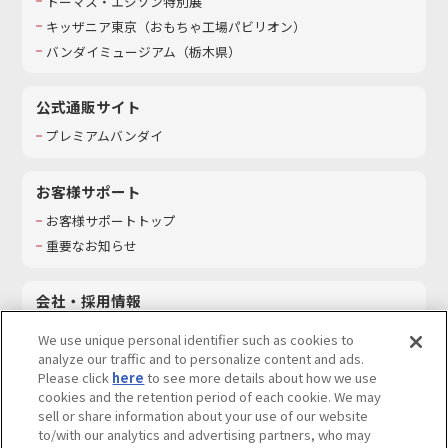
トーマス・エジソン特別展
キッザニア東京（おもちゃ工場パビリオン）​
バンダイミュージアム（栃木県）
公式通販サイト
プレミアムバンダイ
お客様サポート
お客様サポートトップ
重要なお知らせ
会社・採用情報
会社情報
We use unique personal identifier such as cookies to
採用情報
analyze our traffic and to personalize content and ads.
Please click
here
to see more details about how we use
サステナビリティ
cookies and the retention period of each cookie. We may
お問い合わせ
sell or share information about your use of our website
to/with our analytics and advertising partners, who may