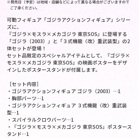
※発売日（予定）は地域・店舗などによって異なる場合がございますので
ご了承ください。
可動フィギュア「ゴジラアクションフィギュア」シリー
ズに、
『ゴジラ×モスラ×メカゴジラ 東京SOS』に登場する
「ゴジラ（2003）」と「３式機龍〈改〉重武装型」の2
体セットが登場！
セット品限定のスペシャルアイテムとして、『ゴジラ×
モスラ×メカゴジラ 東京SOS』の映画ポスターをデザ
インしたポスタースタンドが付属します。
［セット内容］
・ゴジラアクションフィギュア ゴジラ（2003）…1
・胸部パーツ…1
・ゴジラアクションフィギュア ３式機龍〈改〉重武装
型…1
・スパイラルクロウパーツ…1
・『ゴジラ×モスラ×メカゴジラ 東京SOS』ポスタース
タンド…1