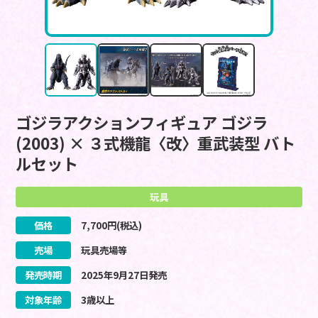
ゴジラアクションフィギュア ゴジラ
(2003) × ３式機龍〈改〉重武装型 バト
ルセット
玩具
価格
7,700
円(税込)
売場
玩具売場等
発売時期
2025
年
9
月
27
日
発売
対象年齢
3歳以上