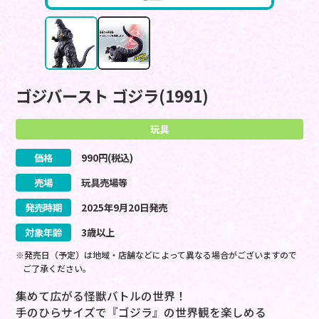
ゴジバースト ゴジラ(1991)
玩具
価格
990
円(税込)
売場
玩具売場等
発売時期
2025
年
9
月
20
日
発売
対象年齢
3歳以上
※発売日（予定）は地域・店舗などによって異なる場合がございますので
ご了承ください。
集めて広がる怪獣バトルの世界！
手のひらサイズで『ゴジラ』の世界観を楽しめる