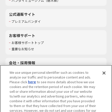
バンダイミュージアム（栃木県）
公式通販サイト
プレミアムバンダイ
お客様サポート
お客様サポートトップ
重要なお知らせ
会社・採用情報
会社情報
We use unique personal identifier such as cookies to
採用情報
analyze our traffic and to personalize content and ads.
Please click
here
to see more details about how we use
サステナビリティ
cookies and the retention period of each cookie. We may
お問い合わせ
sell or share information about your use of our website
to/with our analytics and advertising partners, who may
combine it with other information that you have provided
to them or that they have collected from your use of their
services. However, we do not set and use cookies for our
ウェブサイトご利用条件
ソーシャルメディアポリシー