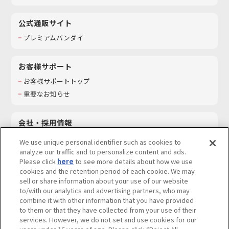
公式通販サイト
プレミアムバンダイ
お客様サポート
お客様サポートトップ
重要なお知らせ
会社・採用情報
会社情報
We use unique personal identifier such as cookies to
採用情報
analyze our traffic and to personalize content and ads.
Please click
here
to see more details about how we use
サステナビリティ
cookies and the retention period of each cookie. We may
お問い合わせ
sell or share information about your use of our website
to/with our analytics and advertising partners, who may
combine it with other information that you have provided
to them or that they have collected from your use of their
services. However, we do not set and use cookies for our
ウェブサイトご利用条件
ソーシャルメディアポリシー