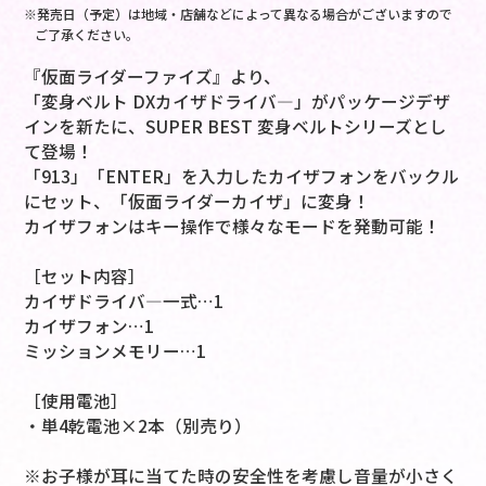
※発売日（予定）は地域・店舗などによって異なる場合がございますので
ご了承ください。
『仮面ライダーファイズ』より、
「変身ベルト DXカイザドライバ―」がパッケージデザ
インを新たに、SUPER BEST 変身ベルトシリーズとし
て登場！
「913」「ENTER」を入力したカイザフォンをバックル
にセット、「仮面ライダーカイザ」に変身！
カイザフォンはキー操作で様々なモードを発動可能！
［セット内容］
カイザドライバ―一式…1
カイザフォン…1
ミッションメモリー…1
［使用電池］
・単4乾電池×2本（別売り）
※お子様が耳に当てた時の安全性を考慮し音量が小さく