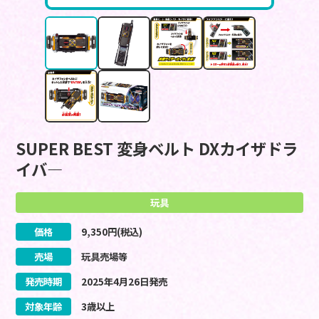
SUPER BEST 変身ベルト DXカイザドラ
イバ―
玩具
価格
9,350
円(税込)
売場
玩具売場等
発売時期
2025
年
4
月
26
日
発売
対象年齢
3歳以上